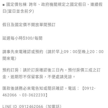
■
國定價包棟:
跨年
、
政府機關規定之國定假日
、
連續假
日(當日並含前夕)
假日及國定價不開放單間預訂
延遲每小時$300/每間
請事先來電確認或預約（請於早上09：00至晚上20：00
間來電）
預約訂房：請於訂房確認後三日內，預付房價三成之訂
金，逾期恕不保留客房，不便處請見諒。
匯款後請務必來電告知或簡訊確認，電話：【0912-
462066 、03-3622233】
LINE ID :0912462066（加電話）