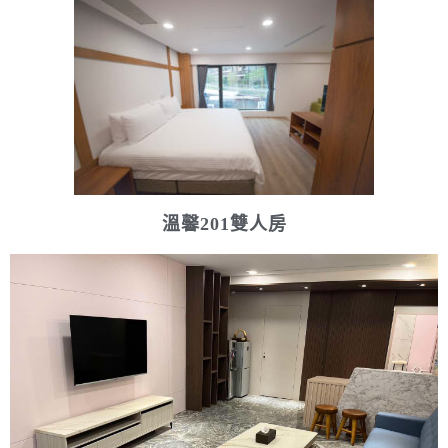
溫馨201雙人房